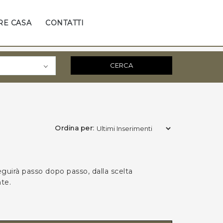
RE CASA
CONTATTI
CERCA
Ordina per:
seguirà passo dopo passo, dalla scelta
nte.