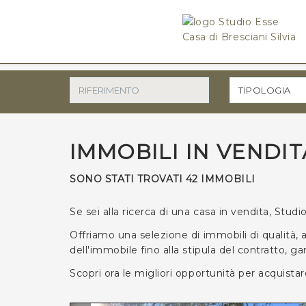
SCRI
TIPOLOGIA
Stu
IMMOBILI IN VENDIT
SONO STATI TROVATI 42 IMMOBILI
Se sei alla ricerca di una casa in vendita, Stud
*Il t
Offriamo una selezione di immobili di qualità, a
dell'immobile fino alla stipula del contratto, 
Scopri ora le migliori opportunità per acquista
*Il t