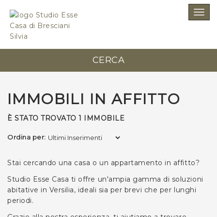
SCRIVICI SENZA IMPEGNO
Togg
navig
Studio Esse Casa di Bresciani Silvia
CERCA
0584 348004
IMMOBILI IN AFFITTO
È STATO TROVATO 1 IMMOBILE
Ordina per:
*Il tuo indirizzo Email
Stai cercando una casa o un appartamento in
affitto?
Studio Esse Casa ti offre un'ampia gamma di soluzioni
*Il tuo telefono
abitative in Versilia, ideali sia per brevi che per lunghi
periodi.