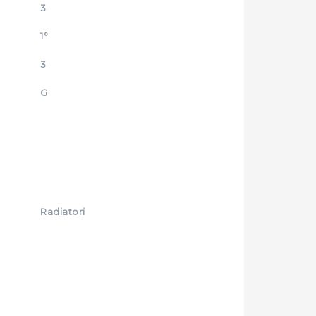
3
1°
3
G
Radiatori