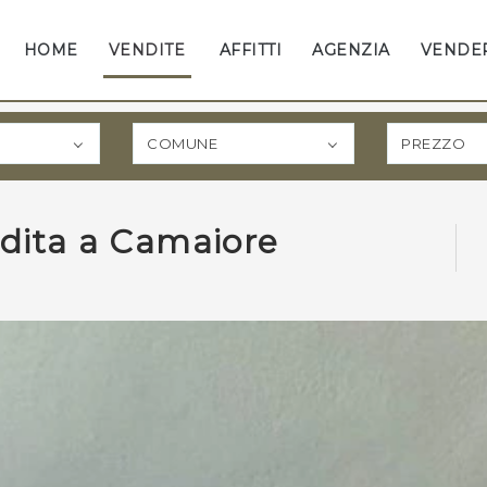
VICI SENZA IMPEGNO
HOME
VENDITE
AFFITTI
AGENZIA
VENDE
COMUNE
PREZZO
dio Esse Casa di Bresciani Silvia
0584 348004
dita a Camaiore
uo indirizzo Email
uo telefono