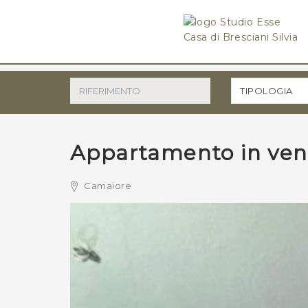
SCRI
TIPOLOGIA
Stu
Appartamento in ven
Camaiore
*Il t
*Il t