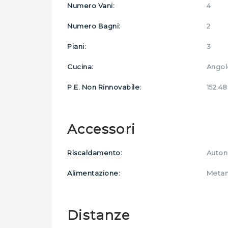
Numero Vani:
4
Numero Bagni:
2
Piani:
3
Cucina:
Angol
P.E. Non Rinnovabile:
152.4
Accessori
Riscaldamento:
Auto
Alimentazione:
Meta
Distanze