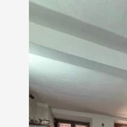
*Il 
*Il 
H
*Cont