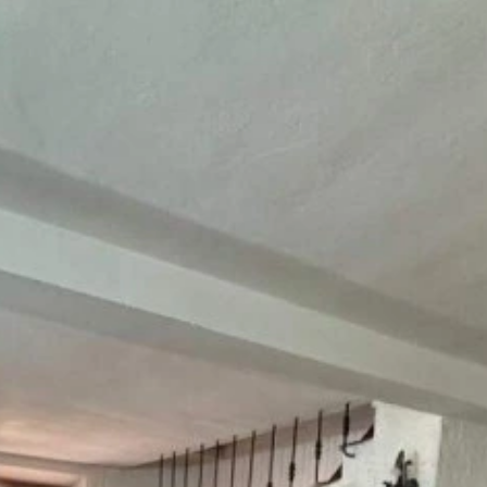
tuo nome
tuo cognome
o letto, compreso e accettato i
termini e condizioni
.
rollo Antispam: qual è il numero fra 8 e 10?
INVIA