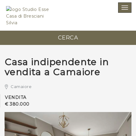
SCRIVICI SENZA IMPEGNO
Togg
navig
Studio Esse Casa di Bresciani Silvia
CERCA
0584 348004
Casa indipendente in
vendita a Camaiore
Camaiore
*Il tuo indirizzo Email
VENDITA
€ 380.000
*Il tuo telefono