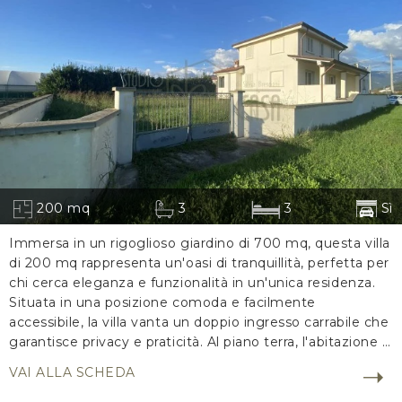
200 mq
3
3
Sì
Immersa in un rigoglioso giardino di 700 mq, questa villa
di 200 mq rappresenta un'oasi di tranquillità, perfetta per
chi cerca eleganza e funzionalità in un'unica residenza.
Situata in una posizione comoda e facilmente
accessibile, la villa vanta un doppio ingresso carrabile che
garantisce privacy e praticità. Al piano terra, l'abitazione si
apre su una spaziosa zona giorno, inondata di luce
VAI ALLA SCHEDA
naturale, con una cucina a vista moderna e funzionale. Il
piano include un bagno di servizio e l'accesso a un