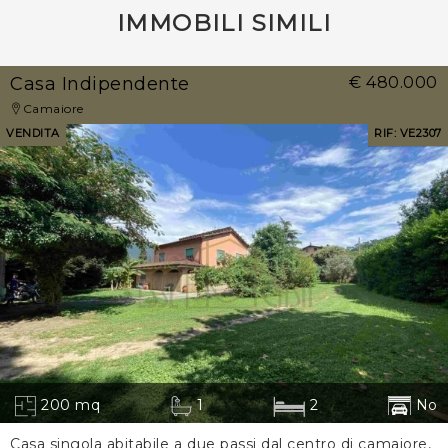
IMMOBILI SIMILI
Casa Indipendente
€ 480.000
Camaiore
VENDITA
RIF: VE2307
200 mq
1
2
No
Casa singola abitabile a due passi dal centro di camaiore,