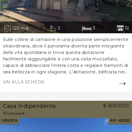
120 mq
2
3
Sì
Sulle colline di camaiore in una posizione semplicemente
straordinaria, dove il panorama diventa parte integrante
della vita quotidiana si trova questa abitazione
facilmente raggiungibile e con una vista mozzafiato,
capace di abbracciare l'intera costa e regalare tramonti di
rara bellezza in ogni stagione. L'abitazione, edificata nei
primi anni novanta, si sviluppa su una superficie di circa
VAI ALLA SCHEDA
120 mq ed offre interessanti possibilità di ampliamento,
oltre alla realizzazione di eventuali pertinenze che
consentono di valorizzare ulteriormente il potenziale
della proprietà. Al piano ter. . .
Casa Indipendente
€ 600.000
Camaiore
VENDITA
RIF: VE2322