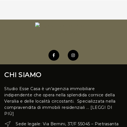
comodo locale caldaie e al garage, perfetto per chi cerca
praticità quotidiana. Sopra il. . .
CHI SIAMO
Studio Esse Casa è un'agenzia immobiliare
indipendente che opera nella splendida cornice della
Versilia e delle località circostanti. Specializzata nella
compravendita di immobili residenziali ...
[LEGGI DI
PIÙ]
Sede legale: Via Bernini, 37/F 55045 – Pietrasanta