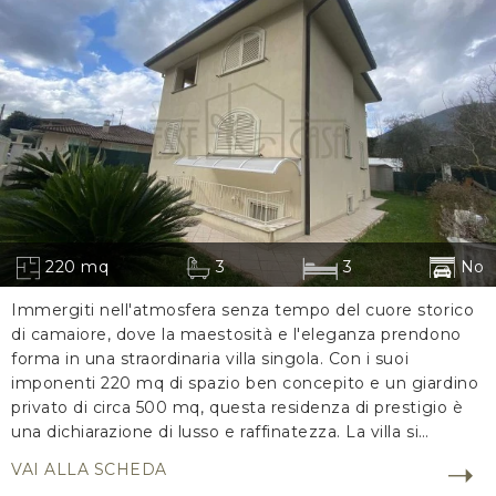
220 mq
3
3
No
Immergiti nell'atmosfera senza tempo del cuore storico
di camaiore, dove la maestosità e l'eleganza prendono
forma in una straordinaria villa singola. Con i suoi
imponenti 220 mq di spazio ben concepito e un giardino
privato di circa 500 mq, questa residenza di prestigio è
una dichiarazione di lusso e raffinatezza. La villa si
sviluppa su due piani fuori terra e un intrigante piano
VAI ALLA SCHEDA
seminterrato/taverna, dove una raffinata zona relax, un