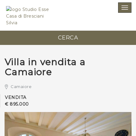
SCRIVICI SENZA IMPEGNO
Togg
navig
Studio Esse Casa di Bresciani Silvia
CERCA
0584 348004
Villa in vendita a
Camaiore
Camaiore
*Il tuo indirizzo Email
VENDITA
€ 895.000
*Il tuo telefono