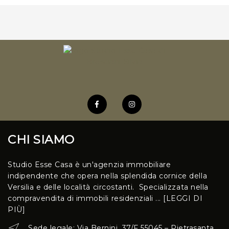
bagno e uno spazio indipendente ideale per gli ospiti si
fondono armoniosamente. Il suggestivo patio, coronato
da un forno a legna, anticipa un ingresso pr. . .
CHI SIAMO
Studio Esse Casa è un'agenzia immobiliare
indipendente che opera nella splendida cornice della
Versilia e delle località circostanti. Specializzata nella
compravendita di immobili residenziali ...
[LEGGI DI
PIÙ]
Sede legale: Via Bernini, 37/F 55045 – Pietrasanta